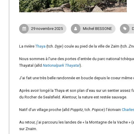
29 novembre 2025
Michel BESSONE
D
La rivière
Thaya
(tch.
Dyje
) coule au pied de la ville de Zaïm (tch.
Zn
Nous sommes à l’une des portes d’entrée du
parc national tchèque
Thayatal (alld
Nationalpark Thayatal
).
J’ai fait une très belle randonnée en boucle depuis le coeur même de
Après avoir longé la Thaya et son plan d’eau sur un sentier assez 
du Rocher de Sealsfield. Alentour, la nature est restée sauvage.
Natif d’un village proche (alld
Poppitz
, tch.
Popice
) l’écrivain
Charles
Au retour, j’ai parcouru les landes de « la Montagne de la Vache » (
sur Znaïm.