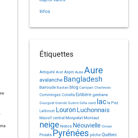
Infos
Étiquettes
Aure
Antiquité
Aret
Aspin
Aube
Bangladesh
avalanche
Barroude
blog
Bastan
Campan
Charlevoix
ère
Estibère
gentiane
Comminges
Cotiella
lac
la Pez
Géla
Gourguet
Grande Guerre
isard
Louron
Luchonnais
Larboust
.
Monpelat
Montaut
Massif central
neige
Néouvielle
ama
Nistos
Oman
Pyrénées
Québec
Posets
pêche