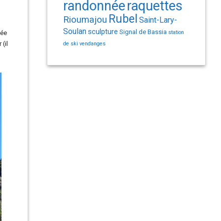
randonnée
raquettes
Rubel
Rioumajou
Saint-Lary-
Soulan
sculpture
Signal de Bassia
lée
station
(il
de ski
vendanges