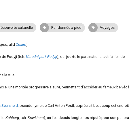
écouverte culturelle
Randonnée à pied
Voyages
ojmo
, alld
Znaim
) .
 de Podyjí (tch.
Národní park Podyjí
), qui jouxte le parc national autrichien de
 la ville.
facile, une montée progressive a suivi, permettant d’accéder au fameux belvéd
 Sealsfield
, pseudonyme de Carl Anton Postl, appréciait beaucoup cet endroit
alld
Kuhberg
, tch.
Kraví hora
), un lieu depuis longtemps réputé pour son panor