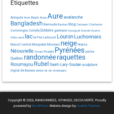
Étiquettes
Aure
avalanche
Antiquité
Aret
Aspin
Aube
Bangladesh
Barroude
blog
Bastan
Campan
Charlevoix
Estibère
gentiane
Comminges
Cotiella
Gourguet
Grande Guerre
lac
Louron
Luchonnais
la Pez
Géla
Larboust
isard
neige
Monpelat
Montaut
Massif central
Nistos
Pyrénées
Néouvielle
Posets
pêche
Oman
randonnée
raquettes
Québec
Rubel
Rioumajou
Saint-Lary-Soulan
sculpture
Signal de Bassia
station de ski
vendanges
Copyright © 2026, RANDONNEES, VOYAGES, DECOUVERTE. Proudly
powered by
WordPress
. Materia design by
Iceable Themes
.