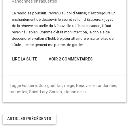
Randonnée en raquettes
La rando se poursuit. Parvenu au col d’Aumar, c’est toujours un
enchantement de découvrir le secret vallon d’Estibère, « joyau
de la réserve naturelle du Néouvielle ». L’heure avance, il faut
revenir à Fabian. Comme c’était mon intention, je choisis de
descendre le vallon d’Estibère pour atteindre ensuite le lac de
l’Oule. L’enneigement me permet de garder…
LIRE LA SUITE
VOIR 2 COMMENTAIRES
Taggé
Estibère
,
Gourguet
,
lac
,
neige
,
Néouvielle
,
randonnée
,
raquettes
,
Saint-Lary-Soulan
,
station de ski
ARTICLES PRÉCÉDENTS