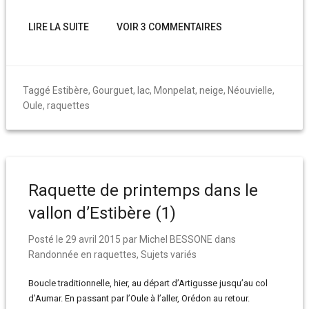
LIRE LA SUITE
VOIR 3 COMMENTAIRES
Taggé
Estibère
,
Gourguet
,
lac
,
Monpelat
,
neige
,
Néouvielle
,
Oule
,
raquettes
Raquette de printemps dans le
vallon d’Estibère (1)
Posté le
29 avril 2015
par
Michel BESSONE
dans
Randonnée en raquettes
,
Sujets variés
Boucle traditionnelle, hier, au départ d’Artigusse jusqu’au col
d’Aumar. En passant par l’Oule à l’aller, Orédon au retour.