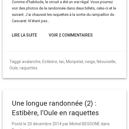
Comme d’habitude, le circuit a été un vrai régal. Vous pourrez
voir des photos de la randonnée dans deux billets, celui-ci et le
suivant. J’ai chaussé les raquettes à la sortie du rampaillon du
Cascaret. N’étant pas…
LIRE LA SUITE
VOIR 2 COMMENTAIRES
Taggé
avalanche
,
Estibère
,
lac
,
Monpelat
,
neige
,
Néouvielle
,
Oule
,
raquettes
Une longue randonnée (2) :
Estibère, l’Oule en raquettes
Posté le
20 décembre 2014
par
Michel BESSONE
dans