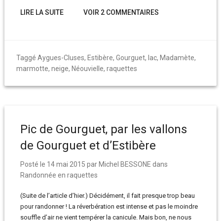
LIRE LA SUITE
VOIR 2 COMMENTAIRES
Taggé
Aygues-Cluses
,
Estibère
,
Gourguet
,
lac
,
Madamète
,
marmotte
,
neige
,
Néouvielle
,
raquettes
Pic de Gourguet, par les vallons
de Gourguet et d’Estibère
Posté le
14 mai 2015
par
Michel BESSONE
dans
Randonnée en raquettes
(Suite de l’article d’hier.) Décidément, il fait presque trop beau
pour randonner ! La réverbération est intense et pas le moindre
souffle d’air ne vient tempérer la canicule. Mais bon, ne nous