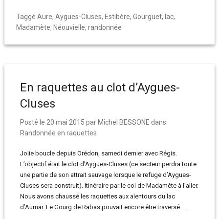
Taggé
Aure
,
Aygues-Cluses
,
Estibère
,
Gourguet
,
lac
,
Madamète
,
Néouvielle
,
randonnée
En raquettes au clot d’Aygues-
Cluses
Posté le
20 mai 2015
par
Michel BESSONE
dans
Randonnée en raquettes
Jolie boucle depuis Orédon, samedi dernier avec Régis.
L’objectif était le clot d’Aygues-Cluses (ce secteur perdra toute
une partie de son attrait sauvage lorsque le refuge d’Aygues-
Cluses sera construit). Itinéraire par le col de Madamète à l’aller.
Nous avons chaussé les raquettes aux alentours du lac
d’Aumar. Le Gourg de Rabas pouvait encore être traversé….