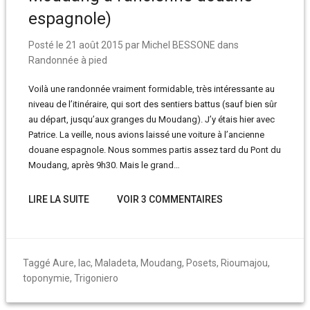
espagnole)
Posté le
21 août 2015
par
Michel BESSONE
dans
Randonnée à pied
Voilà une randonnée vraiment formidable, très intéressante au
niveau de l’itinéraire, qui sort des sentiers battus (sauf bien sûr
au départ, jusqu’aux granges du Moudang). J’y étais hier avec
Patrice. La veille, nous avions laissé une voiture à l’ancienne
douane espagnole. Nous sommes partis assez tard du Pont du
Moudang, après 9h30. Mais le grand…
LIRE LA SUITE
VOIR 3 COMMENTAIRES
Taggé
Aure
,
lac
,
Maladeta
,
Moudang
,
Posets
,
Rioumajou
,
toponymie
,
Trigoniero