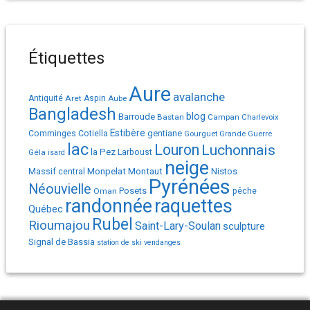
Étiquettes
Aure
avalanche
Antiquité
Aret
Aspin
Aube
Bangladesh
Barroude
blog
Bastan
Campan
Charlevoix
Estibère
gentiane
Comminges
Cotiella
Gourguet
Grande Guerre
lac
Louron
Luchonnais
la Pez
Géla
Larboust
isard
neige
Monpelat
Montaut
Massif central
Nistos
Pyrénées
Néouvielle
Posets
pêche
Oman
randonnée
raquettes
Québec
Rubel
Rioumajou
Saint-Lary-Soulan
sculpture
Signal de Bassia
station de ski
vendanges