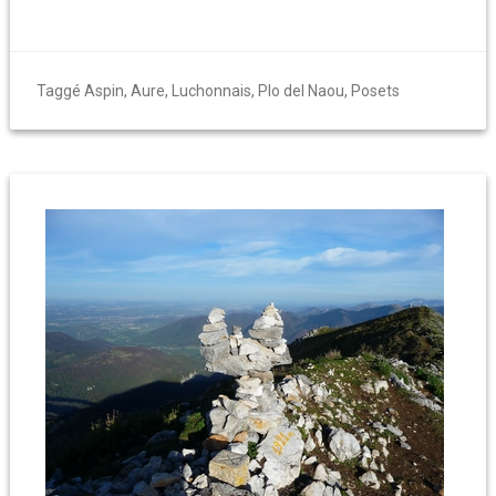
Taggé
Aspin
,
Aure
,
Luchonnais
,
Plo del Naou
,
Posets