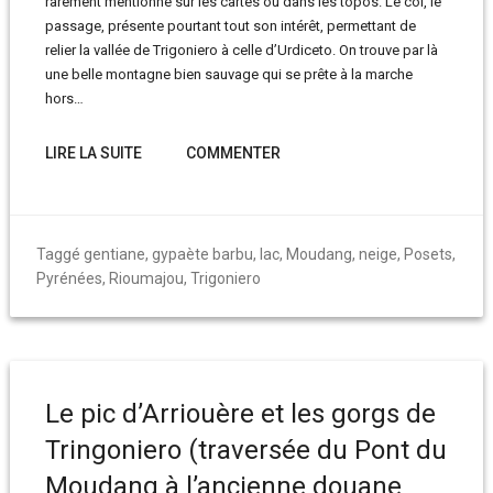
rarement mentionné sur les cartes ou dans les topos. Le col, le
passage, présente pourtant tout son intérêt, permettant de
relier la vallée de Trigoniero à celle d’Urdiceto. On trouve par là
une belle montagne bien sauvage qui se prête à la marche
hors…
LIRE LA SUITE
COMMENTER
Taggé
gentiane
,
gypaète barbu
,
lac
,
Moudang
,
neige
,
Posets
,
Pyrénées
,
Rioumajou
,
Trigoniero
Le pic d’Arriouère et les gorgs de
Tringoniero (traversée du Pont du
Moudang à l’ancienne douane