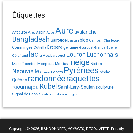
Étiquettes
Aure
avalanche
Antiquité
Aret
Aspin
Aube
Bangladesh
Barroude
blog
Bastan
Campan
Charlevoix
Estibère
gentiane
Comminges
Cotiella
Gourguet
Grande Guerre
lac
Louron
Luchonnais
la Pez
Géla
Larboust
isard
neige
Monpelat
Montaut
Massif central
Nistos
Pyrénées
Néouvielle
Posets
pêche
Oman
randonnée
raquettes
Québec
Rubel
Rioumajou
Saint-Lary-Soulan
sculpture
Signal de Bassia
station de ski
vendanges
Copyright © 2026, RANDONNEES, VOYAGES, DECOUVERTE. Proudly