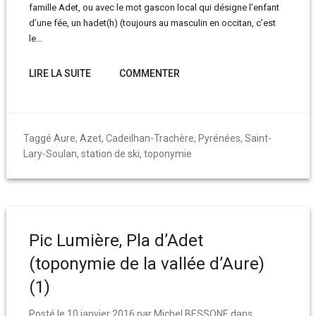
famille Adet, ou avec le mot gascon local qui désigne l’enfant
d’une fée, un hadet(h) (toujours au masculin en occitan, c’est
le…
LIRE LA SUITE
COMMENTER
Taggé
Aure
,
Azet
,
Cadeilhan-Trachère
,
Pyrénées
,
Saint-
Lary-Soulan
,
station de ski
,
toponymie
Pic Lumière, Pla d’Adet
(toponymie de la vallée d’Aure)
(1)
Posté le
10 janvier 2016
par
Michel BESSONE
dans