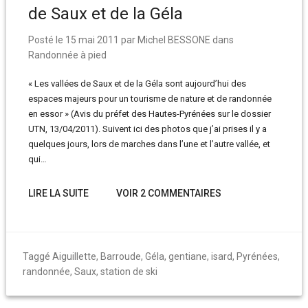
de Saux et de la Géla
Posté le
15 mai 2011
par
Michel BESSONE
dans
Randonnée à pied
« Les vallées de Saux et de la Géla sont aujourd’hui des
espaces majeurs pour un tourisme de nature et de randonnée
en essor » (Avis du préfet des Hautes-Pyrénées sur le dossier
UTN, 13/04/2011). Suivent ici des photos que j’ai prises il y a
quelques jours, lors de marches dans l’une et l’autre vallée, et
qui…
LIRE LA SUITE
VOIR 2 COMMENTAIRES
Taggé
Aiguillette
,
Barroude
,
Géla
,
gentiane
,
isard
,
Pyrénées
,
randonnée
,
Saux
,
station de ski