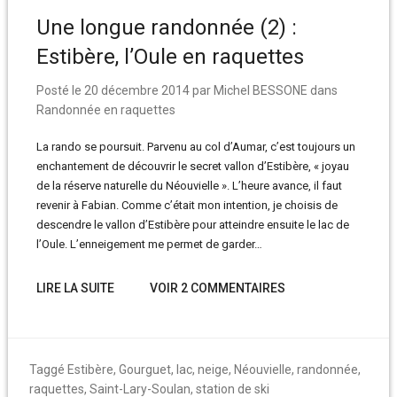
Une longue randonnée (2) :
Estibère, l’Oule en raquettes
Posté le
20 décembre 2014
par
Michel BESSONE
dans
Randonnée en raquettes
La rando se poursuit. Parvenu au col d’Aumar, c’est toujours un
enchantement de découvrir le secret vallon d’Estibère, « joyau
de la réserve naturelle du Néouvielle ». L’heure avance, il faut
revenir à Fabian. Comme c’était mon intention, je choisis de
descendre le vallon d’Estibère pour atteindre ensuite le lac de
l’Oule. L’enneigement me permet de garder…
LIRE LA SUITE
VOIR 2 COMMENTAIRES
Taggé
Estibère
,
Gourguet
,
lac
,
neige
,
Néouvielle
,
randonnée
,
raquettes
,
Saint-Lary-Soulan
,
station de ski