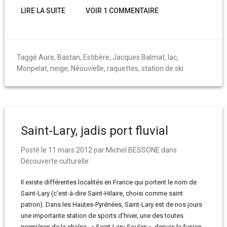
LIRE LA SUITE
VOIR 1 COMMENTAIRE
Taggé
Aure
,
Bastan
,
Estibère
,
Jacques Balmat
,
lac
,
Monpelat
,
neige
,
Néouvielle
,
raquettes
,
station de ski
Saint-Lary, jadis port fluvial
Posté le
11 mars 2012
par
Michel BESSONE
dans
Découverte culturelle
Il existe différentes localités en France qui portent le nom de
Saint-Lary (c’est-à-dire Saint-Hilaire, choisi comme saint
patron). Dans les Hautes-Pyrénées, Saint-Lary est de nos jours
une importante station de sports d’hiver, une des toutes
premières de la chaîne : « Saint-Lary-Soulan », depuis la fusion