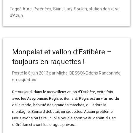
Taggé
Aure
,
Pyrénées
,
Saint-Lary-Soulan
,
station de ski
,
val
d'Azun
Monpelat et vallon d’Estibère –
toujours en raquettes !
Posté le
8 juin 2013
par
Michel BESSONE
dans
Randonnée
en raquettes
Retour jeudi dans le merveilleux vallon d’Estibère, cette fois
avec les Aveyronnais Régis et Bernard. Régis est un vrai mordu
de la rando, habitué des grandes marches, qui adore la
montagne. Bernard débutait en raquettes. Aucun problème.
Nous avons pu faire un jolie boucle sportive au départ du lac
d’Orédon et avant les orages prévus…