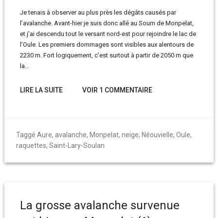
Je tenais à observer au plus près les dégâts causés par
l’avalanche. Avant-hier je suis donc allé au Soum de Monpelat,
et j’ai descendu tout le versant nord-est pour rejoindre le lac de
l’Oule. Les premiers dommages sont visibles aux alentours de
2230 m. Fort logiquement, c’est surtout à partir de 2050 m que
la…
LIRE LA SUITE
VOIR 1 COMMENTAIRE
Taggé
Aure
,
avalanche
,
Monpelat
,
neige
,
Néouvielle
,
Oule
,
raquettes
,
Saint-Lary-Soulan
La grosse avalanche survenue