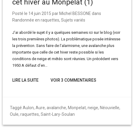
cet hiver au Monpelat (1)
Posté le
14 juin 2015
par
Michel BESSONE
dans
Randonnée en raquettes
,
Sujets variés
J’ai abordé le sujet il y a quelques semaines ici sur le blog (voir
les trois premières photos). La problématique posée intéresse
la prévention. Sans faire de l’alarmisme, une avalanche plus
importante que celle de cet hiver reste possible si les
conditions de neige et météo sont réunies. Un précédent vers
1950 A défaut d’en…
LIRE LA SUITE
VOIR 3 COMMENTAIRES
Taggé
Aulon
,
Aure
,
avalanche
,
Monpelat
,
neige
,
Néouvielle
,
Oule
,
raquettes
,
Saint-Lary-Soulan