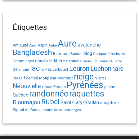
Étiquettes
Aure
avalanche
Antiquité
Aret
Aspin
Aube
Bangladesh
Barroude
blog
Bastan
Campan
Charlevoix
Estibère
gentiane
Comminges
Cotiella
Gourguet
Grande Guerre
lac
Louron
Luchonnais
la Pez
Géla
Larboust
isard
neige
Monpelat
Montaut
Massif central
Nistos
Pyrénées
Néouvielle
Posets
pêche
Oman
randonnée
raquettes
Québec
Rubel
Rioumajou
Saint-Lary-Soulan
sculpture
Signal de Bassia
station de ski
vendanges