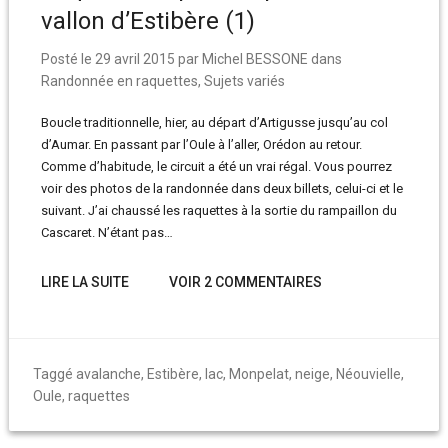
vallon d’Estibère (1)
Posté le
29 avril 2015
par
Michel BESSONE
dans
Randonnée en raquettes
,
Sujets variés
Boucle traditionnelle, hier, au départ d’Artigusse jusqu’au col
d’Aumar. En passant par l’Oule à l’aller, Orédon au retour.
Comme d’habitude, le circuit a été un vrai régal. Vous pourrez
voir des photos de la randonnée dans deux billets, celui-ci et le
suivant. J’ai chaussé les raquettes à la sortie du rampaillon du
Cascaret. N’étant pas…
LIRE LA SUITE
VOIR 2 COMMENTAIRES
Taggé
avalanche
,
Estibère
,
lac
,
Monpelat
,
neige
,
Néouvielle
,
Oule
,
raquettes