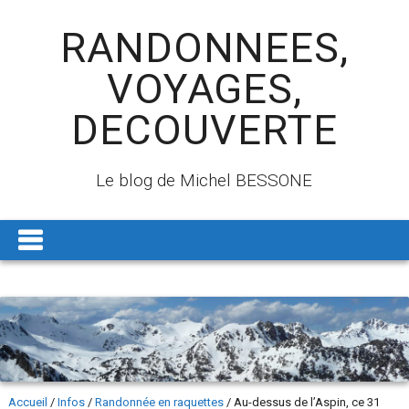
RANDONNEES,
VOYAGES,
DECOUVERTE
Le blog de Michel BESSONE
Accueil
/
Infos
/
Randonnée en raquettes
/
Au-dessus de l’Aspin, ce 31