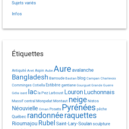
Sujets variés
Infos
Étiquettes
Aure
avalanche
Antiquité
Aret
Aspin
Aube
Bangladesh
Barroude
blog
Bastan
Campan
Charlevoix
Estibère
gentiane
Comminges
Cotiella
Gourguet
Grande Guerre
lac
Louron
Luchonnais
la Pez
Géla
Larboust
isard
neige
Monpelat
Montaut
Massif central
Nistos
Pyrénées
Néouvielle
Posets
pêche
Oman
randonnée
raquettes
Québec
Rubel
Rioumajou
Saint-Lary-Soulan
sculpture