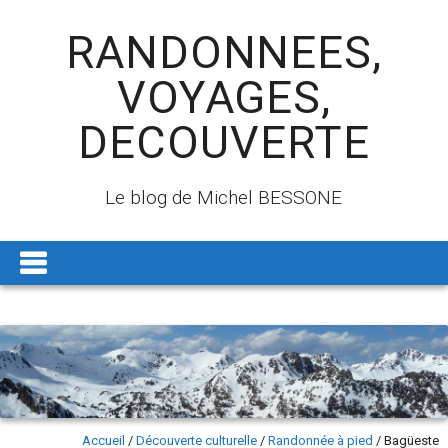
RANDONNEES,
VOYAGES,
DECOUVERTE
Le blog de Michel BESSONE
Accueil
/
Découverte culturelle
/
Randonnée à pied
/
Bagüeste