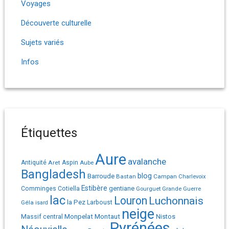
Voyages
Découverte culturelle
Sujets variés
Infos
Étiquettes
Aure
avalanche
Antiquité
Aret
Aspin
Aube
Bangladesh
Barroude
blog
Bastan
Campan
Charlevoix
Estibère
gentiane
Comminges
Cotiella
Gourguet
Grande Guerre
lac
Louron
Luchonnais
la Pez
Géla
Larboust
isard
neige
Monpelat
Montaut
Massif central
Nistos
Pyrénées