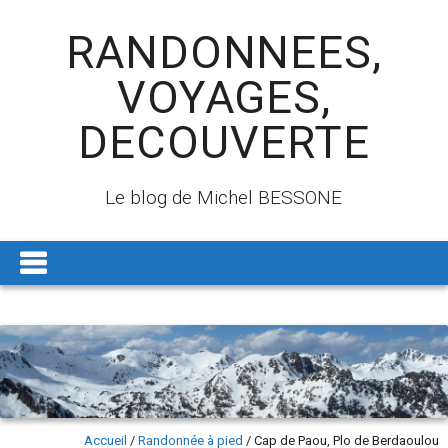
RANDONNEES,
VOYAGES,
DECOUVERTE
Le blog de Michel BESSONE
Accueil
/
Randonnée à pied
/
Cap de Paou, Plo de Berdaoulou