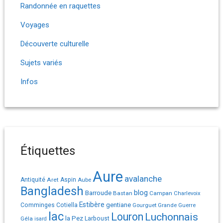
Randonnée en raquettes
Voyages
Découverte culturelle
Sujets variés
Infos
Étiquettes
Aure
avalanche
Antiquité
Aret
Aspin
Aube
Bangladesh
Barroude
blog
Bastan
Campan
Charlevoix
Estibère
gentiane
Comminges
Cotiella
Gourguet
Grande Guerre
lac
Louron
Luchonnais
la Pez
Géla
Larboust
isard