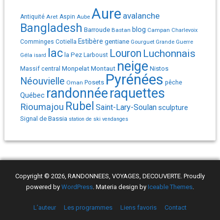
Aure
avalanche
Antiquité
Aret
Aspin
Aube
Bangladesh
Barroude
blog
Bastan
Campan
Charlevoix
Estibère
gentiane
Comminges
Cotiella
Gourguet
Grande Guerre
lac
Louron
Luchonnais
la Pez
Géla
Larboust
isard
neige
Monpelat
Montaut
Massif central
Nistos
Pyrénées
Néouvielle
Posets
pêche
Oman
randonnée
raquettes
Québec
Rubel
Rioumajou
Saint-Lary-Soulan
sculpture
Signal de Bassia
station de ski
vendanges
Copyright © 2026, RANDONNEES, VOYAGES, DECOUVERTE. Proudly
powered by
WordPress
. Materia design by
Iceable Themes
.
L’auteur
Les programmes
Liens favoris
Contact