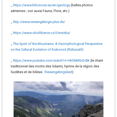
_
https://www.krkonose.eu/en/geology
(belles photos
aériennes ; voir aussi Faune, Flore, etc.)
_
http://www.riesengebirge-plus.de/
_
https://www.okoliliberce.cz/l/snezka/
_
The Spirit of the Mountains: A Geomythological Perspective
on the Cultural Evolution of Krakonoš (Rübezahl)
_
https://www.youtube.com/watch?v=HkSNMSrDdIk
(le chant
traditionnel des monts des Géants, hymne de la région des
Sudètes et de Silésie :
Riesengebirgslied
)