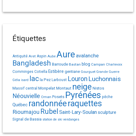
Étiquettes
Aure
avalanche
Antiquité
Aret
Aspin
Aube
Bangladesh
Barroude
blog
Bastan
Campan
Charlevoix
Estibère
gentiane
Comminges
Cotiella
Gourguet
Grande Guerre
lac
Louron
Luchonnais
la Pez
Géla
Larboust
isard
neige
Monpelat
Montaut
Massif central
Nistos
Pyrénées
Néouvielle
Posets
pêche
Oman
randonnée
raquettes
Québec
Rubel
Rioumajou
Saint-Lary-Soulan
sculpture
Signal de Bassia
station de ski
vendanges