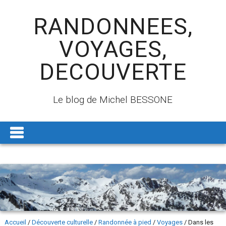
RANDONNEES,
VOYAGES,
DECOUVERTE
Le blog de Michel BESSONE
Accueil
/
Découverte culturelle
/
Randonnée à pied
/
Voyages
/
Dans les