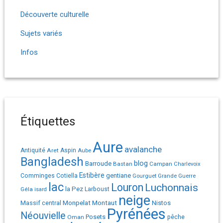
Découverte culturelle
Sujets variés
Infos
Étiquettes
Aure
avalanche
Antiquité
Aret
Aspin
Aube
Bangladesh
Barroude
blog
Bastan
Campan
Charlevoix
Estibère
gentiane
Comminges
Cotiella
Gourguet
Grande Guerre
lac
Louron
Luchonnais
la Pez
Géla
Larboust
isard
neige
Monpelat
Montaut
Massif central
Nistos
Pyrénées
Néouvielle
Posets
pêche
Oman