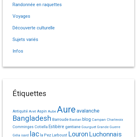
Randonnée en raquettes
Voyages
Découverte culturelle
Sujets variés
Infos
Étiquettes
Aure
avalanche
Antiquité
Aret
Aspin
Aube
Bangladesh
Barroude
blog
Bastan
Campan
Charlevoix
Estibère
gentiane
Comminges
Cotiella
Gourguet
Grande Guerre
lac
Louron
Luchonnais
la Pez
Géla
Larboust
isard