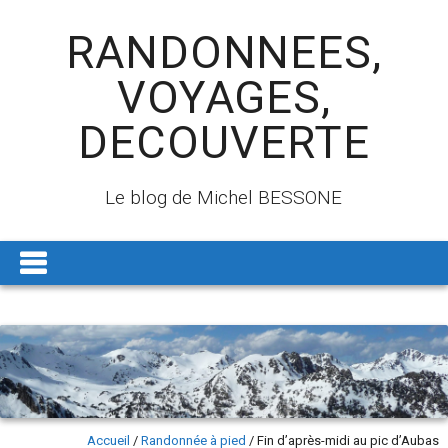
RANDONNEES,
VOYAGES,
DECOUVERTE
Le blog de Michel BESSONE
Accueil
/
Randonnée à pied
/
Fin d’après-midi au pic d’Aubas