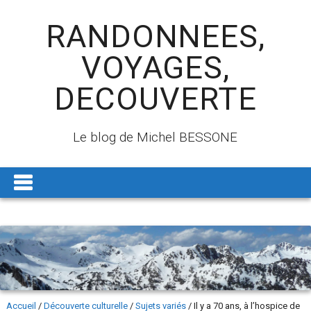
RANDONNEES,
VOYAGES,
DECOUVERTE
Le blog de Michel BESSONE
Accueil
/
Découverte culturelle
/
Sujets variés
/
Il y a 70 ans, à l’hospice de