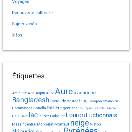
Voyages
Découverte culturelle
Sujets variés
Infos
Étiquettes
Aure
avalanche
Antiquité
Aret
Aspin
Aube
Bangladesh
Barroude
blog
Bastan
Campan
Charlevoix
Estibère
gentiane
Comminges
Cotiella
Gourguet
Grande Guerre
lac
Louron
Luchonnais
la Pez
Géla
Larboust
isard
neige
Monpelat
Montaut
Massif central
Nistos
Pyrénées
Néouvielle