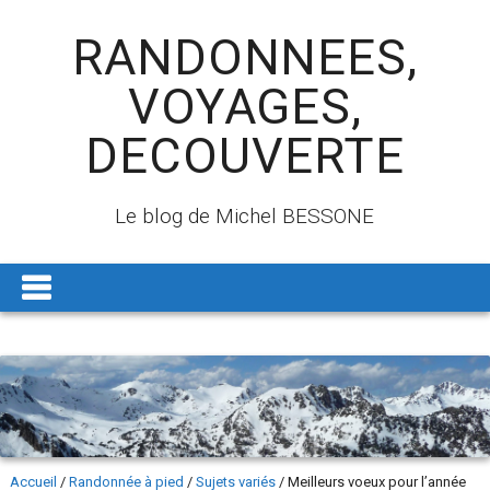
RANDONNEES,
VOYAGES,
DECOUVERTE
Le blog de Michel BESSONE
Accueil
/
Randonnée à pied
/
Sujets variés
/
Meilleurs voeux pour l’année