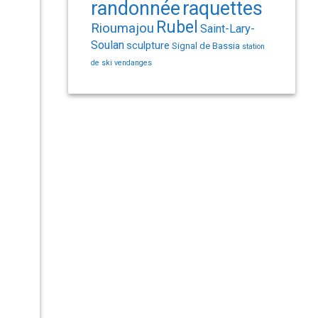
randonnée
raquettes
Rubel
Rioumajou
Saint-Lary-
Soulan
sculpture
Signal de Bassia
station
de ski
vendanges