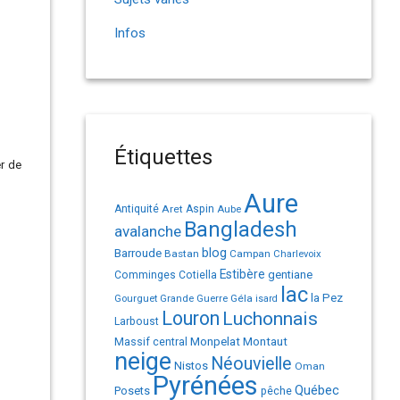
Infos
Étiquettes
er de
Aure
Antiquité
Aret
Aspin
Aube
Bangladesh
avalanche
Barroude
blog
Bastan
Campan
Charlevoix
Estibère
gentiane
Comminges
Cotiella
lac
la Pez
Géla
Gourguet
Grande Guerre
isard
Louron
Luchonnais
Larboust
Monpelat
Montaut
Massif central
neige
Néouvielle
Nistos
Oman
Pyrénées
Québec
Posets
pêche