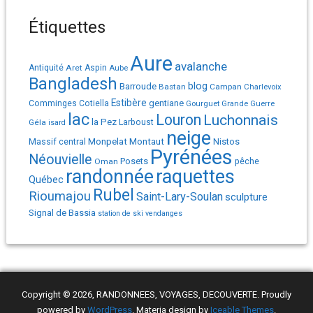
Étiquettes
Aure
avalanche
Antiquité
Aret
Aspin
Aube
Bangladesh
Barroude
blog
Bastan
Campan
Charlevoix
Estibère
gentiane
Comminges
Cotiella
Gourguet
Grande Guerre
lac
Louron
Luchonnais
la Pez
Géla
Larboust
isard
neige
Monpelat
Montaut
Massif central
Nistos
Pyrénées
Néouvielle
Posets
pêche
Oman
randonnée
raquettes
Québec
Rubel
Rioumajou
Saint-Lary-Soulan
sculpture
Signal de Bassia
station de ski
vendanges
Copyright © 2026, RANDONNEES, VOYAGES, DECOUVERTE. Proudly
powered by
WordPress
. Materia design by
Iceable Themes
.