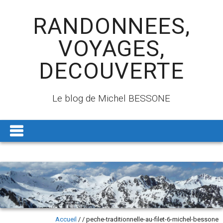
RANDONNEES,
VOYAGES,
DECOUVERTE
Le blog de Michel BESSONE
Accueil
/
/
peche-traditionnelle-au-filet-6-michel-bessone