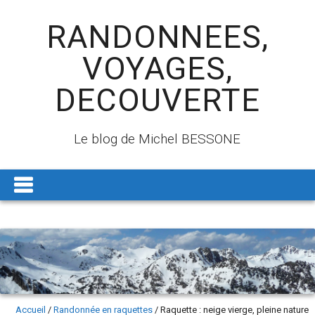
RANDONNEES,
VOYAGES,
DECOUVERTE
Le blog de Michel BESSONE
Accueil
/
Randonnée en raquettes
/
Raquette : neige vierge, pleine nature