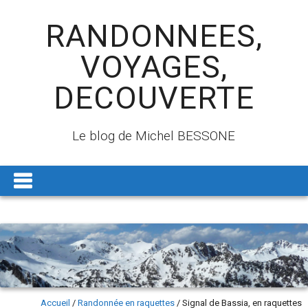
RANDONNEES,
VOYAGES,
DECOUVERTE
Le blog de Michel BESSONE
Accueil
/
Randonnée en raquettes
/
Signal de Bassia, en raquettes