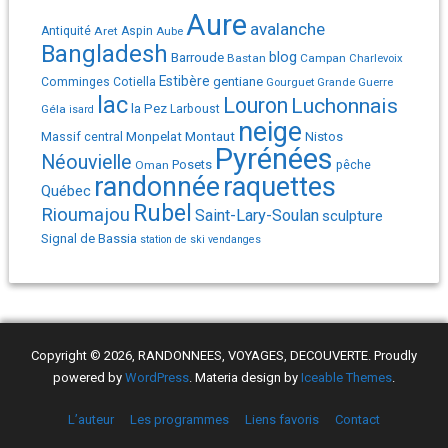
Aure
avalanche
Antiquité
Aret
Aspin
Aube
Bangladesh
Barroude
blog
Bastan
Campan
Charlevoix
Estibère
gentiane
Comminges
Cotiella
Gourguet
Grande Guerre
lac
Louron
Luchonnais
la Pez
Géla
Larboust
isard
neige
Monpelat
Montaut
Massif central
Nistos
Pyrénées
Néouvielle
Posets
pêche
Oman
randonnée
raquettes
Québec
Rubel
Rioumajou
Saint-Lary-Soulan
sculpture
Signal de Bassia
station de ski
vendanges
Copyright © 2026, RANDONNEES, VOYAGES, DECOUVERTE. Proudly
powered by
WordPress
. Materia design by
Iceable Themes
.
L’auteur
Les programmes
Liens favoris
Contact