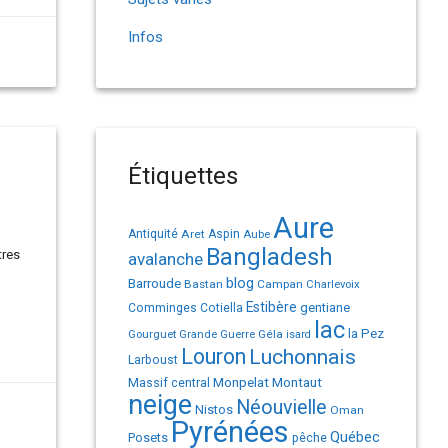
Infos
Étiquettes
Aure
Antiquité
Aret
Aspin
Aube
Bangladesh
tres
avalanche
Barroude
blog
Bastan
Campan
Charlevoix
Estibère
gentiane
Comminges
Cotiella
lac
la Pez
Géla
Gourguet
Grande Guerre
isard
Louron
Luchonnais
Larboust
Monpelat
Montaut
Massif central
neige
Néouvielle
Nistos
Oman
Pyrénées
Québec
Posets
pêche