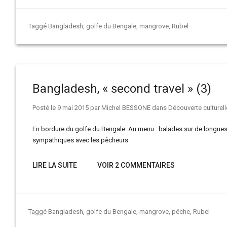
Taggé
Bangladesh
,
golfe du Bengale
,
mangrove
,
Rubel
Bangladesh, « second travel » (3)
Posté le
9 mai 2015
par
Michel BESSONE
dans
Découverte culturell
En bordure du golfe du Bengale. Au menu : balades sur de longues
sympathiques avec les pêcheurs.
LIRE LA SUITE
VOIR 2 COMMENTAIRES
Taggé
Bangladesh
,
golfe du Bengale
,
mangrove
,
pêche
,
Rubel