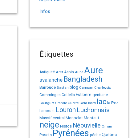
Infos
Étiquettes
–
Aure
Antiquité
Aret
Aspin
Aube
Bangladesh
avalanche
Barroude
blog
Bastan
Campan
Charlevoix
Estibère
gentiane
Comminges
Cotiella
lac
la Pez
Géla
Gourguet
Grande Guerre
isard
Louron
Luchonnais
Larboust
Monpelat
Montaut
Massif central
neige
Néouvielle
Nistos
Oman
Pyrénées
Québec
Posets
pêche