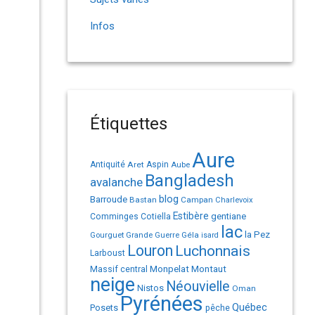
Infos
Étiquettes
Aure
Antiquité
Aret
Aspin
Aube
Bangladesh
avalanche
Barroude
blog
Bastan
Campan
Charlevoix
Estibère
gentiane
Comminges
Cotiella
lac
la Pez
Géla
Gourguet
Grande Guerre
isard
Louron
Luchonnais
Larboust
Monpelat
Montaut
Massif central
neige
Néouvielle
Nistos
Oman
Pyrénées
Québec
Posets
pêche