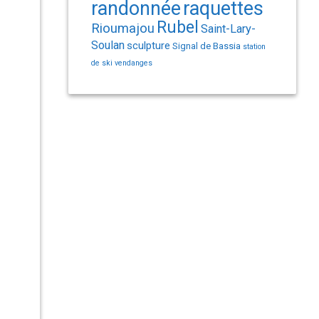
randonnée
raquettes
Rubel
Rioumajou
Saint-Lary-
Soulan
sculpture
Signal de Bassia
station
de ski
vendanges