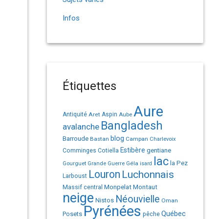
Infos
Étiquettes
Aure
Antiquité
Aret
Aspin
Aube
Bangladesh
avalanche
Barroude
blog
Bastan
Campan
Charlevoix
Estibère
gentiane
Comminges
Cotiella
lac
la Pez
Géla
Gourguet
Grande Guerre
isard
Louron
Luchonnais
Larboust
Monpelat
Montaut
Massif central
neige
Néouvielle
Nistos
Oman
Pyrénées
Québec
Posets
pêche