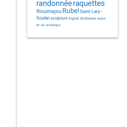
randonnée
raquettes
Rubel
Rioumajou
Saint-Lary-
Soulan
sculpture
Signal de Bassia
station
de ski
vendanges