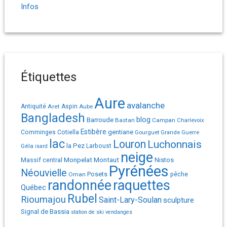
Infos
Étiquettes
Aure
avalanche
Antiquité
Aret
Aspin
Aube
Bangladesh
Barroude
blog
Bastan
Campan
Charlevoix
Estibère
gentiane
Comminges
Cotiella
Gourguet
Grande Guerre
lac
Louron
Luchonnais
la Pez
Géla
Larboust
isard
neige
Monpelat
Montaut
Massif central
Nistos
Pyrénées
Néouvielle
Posets
pêche
Oman
randonnée
raquettes
Québec
Rubel
Rioumajou
Saint-Lary-Soulan
sculpture
Signal de Bassia
station de ski
vendanges