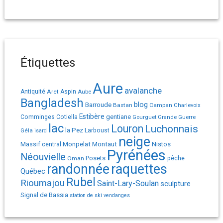
Étiquettes
Aure
avalanche
Antiquité
Aret
Aspin
Aube
Bangladesh
Barroude
blog
Bastan
Campan
Charlevoix
Estibère
gentiane
Comminges
Cotiella
Gourguet
Grande Guerre
lac
Louron
Luchonnais
la Pez
Géla
Larboust
isard
neige
Monpelat
Montaut
Massif central
Nistos
Pyrénées
Néouvielle
Posets
pêche
Oman
randonnée
raquettes
Québec
Rubel
Rioumajou
Saint-Lary-Soulan
sculpture
Signal de Bassia
station de ski
vendanges