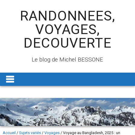
RANDONNEES,
VOYAGES,
DECOUVERTE
Le blog de Michel BESSONE
Accueil
/
Sujets variés
/
Voyages
/
Voyage au Bangladesh, 2025 : un