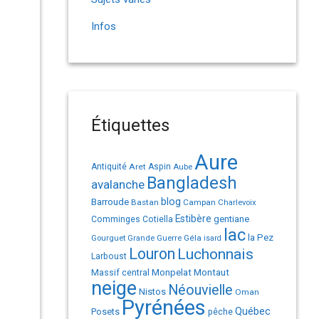
Infos
Étiquettes
Aure
Antiquité
Aret
Aspin
Aube
Bangladesh
avalanche
Barroude
blog
Bastan
Campan
Charlevoix
Estibère
gentiane
Comminges
Cotiella
lac
la Pez
Géla
Gourguet
Grande Guerre
isard
Louron
Luchonnais
Larboust
Monpelat
Montaut
Massif central
neige
Néouvielle
Nistos
Oman
Pyrénées
Québec
Posets
pêche