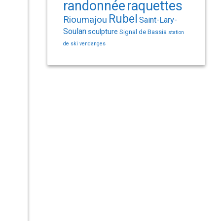
randonnée
raquettes
Rubel
Rioumajou
Saint-Lary-
Soulan
sculpture
Signal de Bassia
station
de ski
vendanges