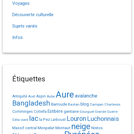
Voyages
Découverte culturelle
Sujets variés
Infos
Étiquettes
Aure
avalanche
Antiquité
Aret
Aspin
Aube
Bangladesh
Barroude
blog
Bastan
Campan
Charlevoix
Estibère
gentiane
Comminges
Cotiella
Gourguet
Grande Guerre
lac
Louron
Luchonnais
la Pez
Géla
Larboust
isard
neige
Monpelat
Montaut
Massif central
Nistos