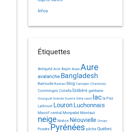
Infos
Étiquettes
Aure
Antiquité
Aret
Aspin
Aube
Bangladesh
avalanche
Barroude
blog
Bastan
Campan
Charlevoix
Estibère
gentiane
Comminges
Cotiella
lac
la Pez
Géla
Gourguet
Grande Guerre
isard
Louron
Luchonnais
Larboust
Monpelat
Montaut
Massif central
neige
Néouvielle
Nistos
Oman
Pyrénées
Québec
Posets
pêche