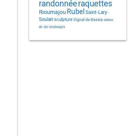
randonnée
raquettes
Rubel
Rioumajou
Saint-Lary-
Soulan
sculpture
Signal de Bassia
station
de ski
vendanges