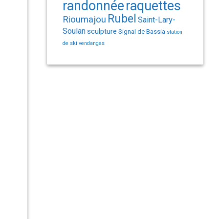
randonnée
raquettes
Rubel
Rioumajou
Saint-Lary-
Soulan
sculpture
Signal de Bassia
station
de ski
vendanges