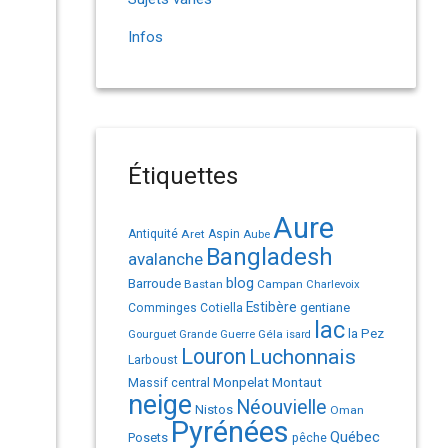
Infos
Étiquettes
Aure
Antiquité
Aret
Aspin
Aube
Bangladesh
avalanche
Barroude
blog
Bastan
Campan
Charlevoix
Estibère
gentiane
Comminges
Cotiella
lac
la Pez
Géla
Gourguet
Grande Guerre
isard
Louron
Luchonnais
Larboust
Monpelat
Montaut
Massif central
neige
Néouvielle
Nistos
Oman
Pyrénées
Québec
Posets
pêche