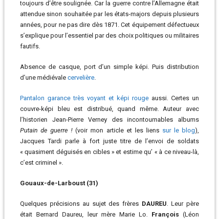
toujours d’être soulignée. Car la guerre contre l’Allemagne était
attendue sinon souhaitée par les états-majors depuis plusieurs
années, pour ne pas dire dès 1871. Cet équipement défectueux
s’explique pour l’essentiel par des choix politiques ou militaires
fautifs.
Absence de casque, port d’un simple képi. Puis distribution
d’une médiévale
cervelière
.
Pantalon garance très voyant et képi rouge
aussi. Certes un
couvre-képi bleu est distribué, quand même. Auteur avec
l’historien Jean-Pierre Verney des incontournables albums
Putain de guerre !
(voir mon article et les liens
sur le blog
),
Jacques Tardi parle à fort juste titre de l’envoi de soldats
« quasiment déguisés en cibles » et estime qu’ « à ce niveau-là,
c’est criminel ».
Gouaux-de-Larboust (31)
Quelques précisions au sujet des frères
DAUREU
. Leur père
était Bernard Daureu, leur mère Marie Lo.
François
(Léon