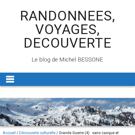
RANDONNEES,
VOYAGES,
DECOUVERTE
Le blog de Michel BESSONE
Accueil
/
Découverte culturelle
/
Grande Guerre (4) : sans casque et