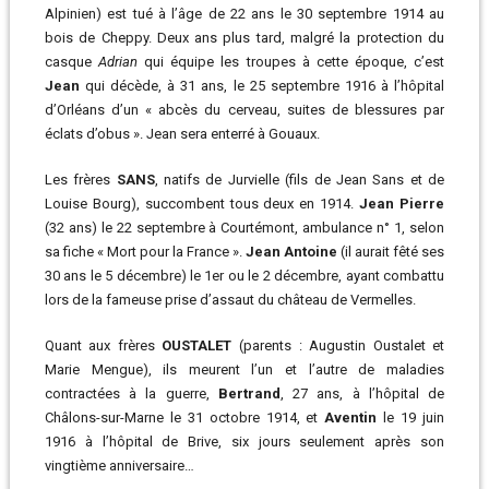
Alpinien) est tué à l’âge de 22 ans le 30 septembre 1914 au
bois de Cheppy. Deux ans plus tard, malgré la protection du
casque
Adrian
qui équipe les troupes à cette époque, c’est
Jean
qui décède, à 31 ans, le 25 septembre 1916 à l’hôpital
d’Orléans d’un « abcès du cerveau, suites de blessures par
éclats d’obus ». Jean sera enterré à Gouaux.
Les frères
SANS
, natifs de Jurvielle (fils de Jean Sans et de
Louise Bourg), succombent tous deux en 1914.
Jean Pierre
(32 ans) le 22 septembre à Courtémont, ambulance n° 1, selon
sa fiche « Mort pour la France ».
Jean Antoine
(il aurait fêté ses
30 ans le 5 décembre) le 1er ou le 2 décembre, ayant combattu
lors de la fameuse prise d’assaut du château de Vermelles.
Quant aux frères
OUSTALET
(parents : Augustin Oustalet et
Marie Mengue), ils meurent l’un et l’autre de maladies
contractées à la guerre,
Bertrand
, 27 ans, à l’hôpital de
Châlons-sur-Marne le 31 octobre 1914, et
Aventin
le 19 juin
1916 à l’hôpital de Brive, six jours seulement après son
vingtième anniversaire…