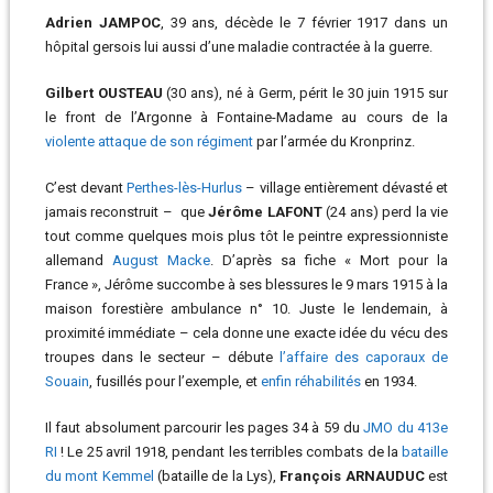
Adrien JAMPOC
, 39 ans, décède le 7 février 1917 dans un
hôpital gersois lui aussi d’une maladie contractée à la guerre.
Gilbert OUSTEAU
(30 ans), né à Germ, périt le 30 juin 1915 sur
le front de l’Argonne à Fontaine-Madame au cours de la
violente attaque de son régiment
par l’armée du Kronprinz.
C’est devant
Perthes-lès-Hurlus
– village entièrement dévasté et
jamais reconstruit – que
Jérôme LAFONT
(24 ans) perd la vie
tout comme quelques mois plus tôt le peintre expressionniste
allemand
August Macke
. D’après sa fiche « Mort pour la
France », Jérôme succombe à ses blessures le 9 mars 1915 à la
maison forestière ambulance n° 10. Juste le lendemain, à
proximité immédiate – cela donne une exacte idée du vécu des
troupes dans le secteur – débute
l’affaire des caporaux de
Souain
, fusillés pour l’exemple, et
enfin réhabilités
en 1934.
Il faut absolument parcourir les pages 34 à 59 du
JMO du 413e
RI
! Le 25 avril 1918, pendant les terribles combats de la
bataille
du mont Kemmel
(bataille de la Lys),
François ARNAUDUC
est