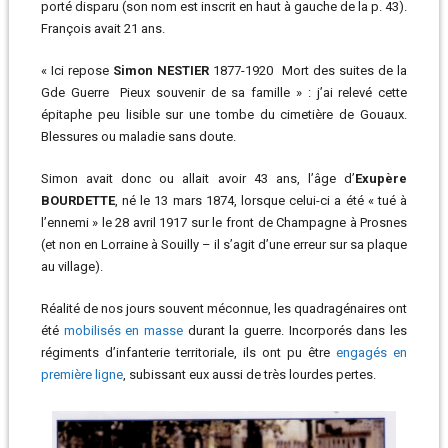
porté disparu (son nom est inscrit en haut à gauche de la p. 43).
François avait 21 ans.
« Ici repose
Simon NESTIER
1877-1920 Mort des suites de la
Gde Guerre Pieux souvenir de sa famille » : j’ai relevé cette
épitaphe peu lisible sur une tombe du cimetière de Gouaux.
Blessures ou maladie sans doute.
Simon avait donc ou allait avoir 43 ans, l’âge d’
Exupère
BOURDETTE
,
né le 13 mars 1874, lorsque celui-ci a été « tué à
l’ennemi » le 28 avril 1917 sur le front de Champagne à Prosnes
(et non en Lorraine à Souilly – il s’agit d’une erreur sur sa plaque
au village).
Réalité de nos jours souvent méconnue, les quadragénaires ont
été
mobilisés en masse
durant la guerre. Incorporés dans les
régiments d’infanterie territoriale, ils ont pu être
engagés en
première ligne
, subissant eux aussi de très lourdes pertes.