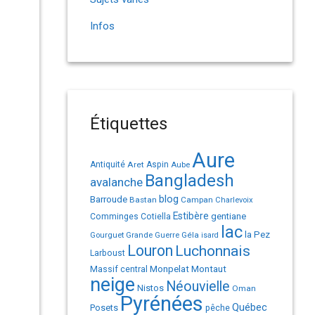
Infos
Étiquettes
Aure
Antiquité
Aret
Aspin
Aube
Bangladesh
avalanche
Barroude
blog
Bastan
Campan
Charlevoix
Estibère
gentiane
Comminges
Cotiella
lac
la Pez
Géla
Gourguet
Grande Guerre
isard
Louron
Luchonnais
Larboust
Monpelat
Montaut
Massif central
neige
Néouvielle
Nistos
Oman
Pyrénées
Québec
Posets
pêche