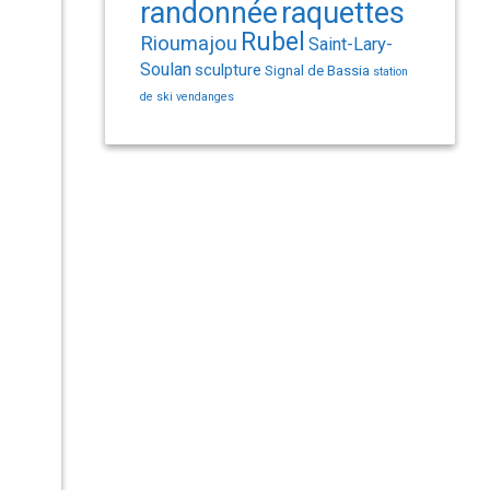
randonnée
raquettes
Rubel
Rioumajou
Saint-Lary-
Soulan
sculpture
Signal de Bassia
station
de ski
vendanges