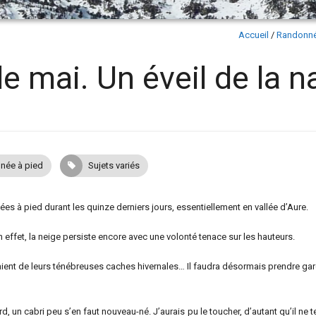
Accueil
/
Randonné
e mai. Un éveil de la n
née à pied
Sujets variés
es à pied durant les quinze derniers jours, essentiellement en vallée d’Aure.
En effet, la neige persiste encore avec une volonté tenace sur les hauteurs.
traient de leurs ténébreuses caches hivernales… Il faudra désormais prendre ga
ard, un cabri peu s’en faut nouveau-né. J’aurais pu le toucher, d’autant qu’il ne t