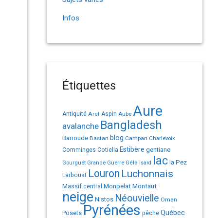
Infos
Étiquettes
Aure
Antiquité
Aret
Aspin
Aube
Bangladesh
avalanche
Barroude
blog
Bastan
Campan
Charlevoix
Estibère
gentiane
Comminges
Cotiella
lac
la Pez
Géla
Gourguet
Grande Guerre
isard
Louron
Luchonnais
Larboust
Monpelat
Montaut
Massif central
neige
Néouvielle
Nistos
Oman
Pyrénées
Québec
Posets
pêche