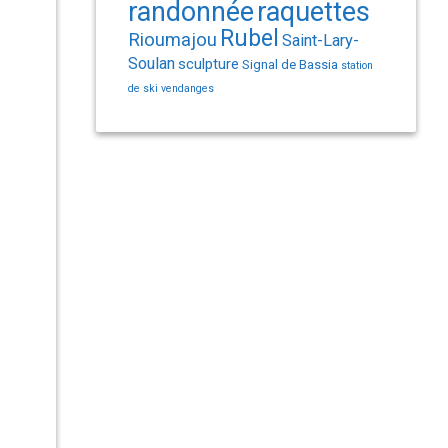
randonnée
raquettes
Rubel
Rioumajou
Saint-Lary-
Soulan
sculpture
Signal de Bassia
station
de ski
vendanges