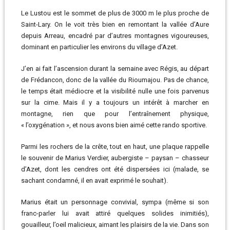
Le Lustou est le sommet de plus de 3000 m le plus proche de
Saint-Lary. On le voit très bien en remontant la vallée d’Aure
depuis Arreau, encadré par d’autres montagnes vigoureuses,
dominant en particulier les environs du village d’Azet.
J’en ai fait l’ascension durant la semaine avec Régis, au départ
de Frédancon, donc de la vallée du Rioumajou. Pas de chance,
le temps était médiocre et la visibilité nulle une fois parvenus
sur la cime. Mais il y a toujours un intérêt à marcher en
montagne, rien que pour l’entraînement physique,
« l’oxygénation », et nous avons bien aimé cette rando sportive.
Parmi les rochers de la crête, tout en haut, une plaque rappelle
le souvenir de Marius Verdier, aubergiste – paysan – chasseur
d’Azet, dont les cendres ont été dispersées ici (malade, se
sachant condamné, il en avait exprimé le souhait).
Marius était un personnage convivial, sympa (même si son
franc-parler lui avait attiré quelques solides inimitiés),
gouailleur, l’oeil malicieux, aimant les plaisirs de la vie. Dans son