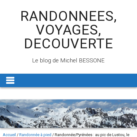
RANDONNEES,
VOYAGES,
DECOUVERTE
Le blog de Michel BESSONE
Accueil
/
Randonnée à pied
/
Randonnée/Pyrénées : au pic de Lustou, le