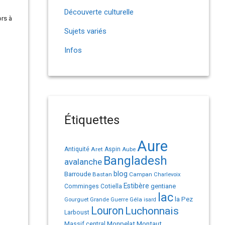
Découverte culturelle
ors à
Sujets variés
Infos
Étiquettes
Aure
Antiquité
Aret
Aspin
Aube
Bangladesh
avalanche
Barroude
blog
Bastan
Campan
Charlevoix
Estibère
gentiane
Comminges
Cotiella
lac
la Pez
Géla
Gourguet
Grande Guerre
isard
Louron
Luchonnais
Larboust
Monpelat
Montaut
Massif central