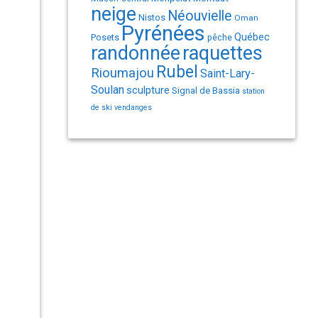
neige
Néouvielle
Nistos
Oman
Pyrénées
Québec
Posets
pêche
randonnée
raquettes
Rubel
Rioumajou
Saint-Lary-
Soulan
sculpture
Signal de Bassia
station
de ski
vendanges