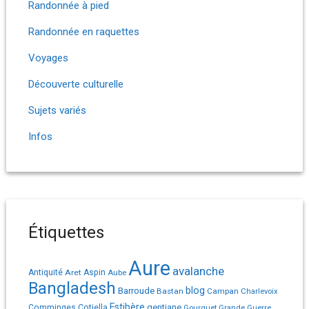
Randonnée à pied
Randonnée en raquettes
Voyages
Découverte culturelle
Sujets variés
Infos
Étiquettes
Aure
avalanche
Antiquité
Aret
Aspin
Aube
Bangladesh
Barroude
blog
Bastan
Campan
Charlevoix
Estibère
gentiane
Comminges
Cotiella
Gourguet
Grande Guerre