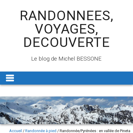
RANDONNEES,
VOYAGES,
DECOUVERTE
Le blog de Michel BESSONE
Accueil
/
Randonnée à pied
/
Randonnée/Pyrénées : en vallée de Pineta