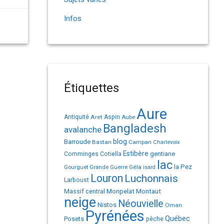
Infos
Étiquettes
Aure
Antiquité
Aret
Aspin
Aube
Bangladesh
avalanche
Barroude
blog
Bastan
Campan
Charlevoix
Estibère
gentiane
Comminges
Cotiella
lac
la Pez
Géla
Gourguet
Grande Guerre
isard
Louron
Luchonnais
Larboust
Monpelat
Montaut
Massif central
neige
Néouvielle
Nistos
Oman
Pyrénées
Québec
Posets
pêche