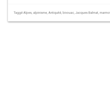
Taggé
Alpes
,
alpinisme
,
Antiquité
,
bivouac
,
Jacques Balmat
,
marmot