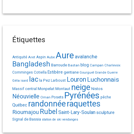
Étiquettes
Aure
avalanche
Antiquité
Aret
Aspin
Aube
Bangladesh
Barroude
blog
Bastan
Campan
Charlevoix
Estibère
gentiane
Comminges
Cotiella
Gourguet
Grande Guerre
lac
Louron
Luchonnais
la Pez
Géla
Larboust
isard
neige
Monpelat
Montaut
Massif central
Nistos
Pyrénées
Néouvielle
Posets
pêche
Oman
randonnée
raquettes
Québec
Rubel
Rioumajou
Saint-Lary-Soulan
sculpture
Signal de Bassia
station de ski
vendanges