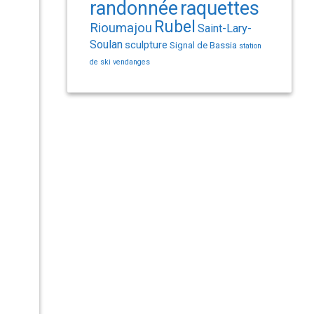
randonnée
raquettes
Rubel
Rioumajou
Saint-Lary-
Soulan
sculpture
Signal de Bassia
station
de ski
vendanges