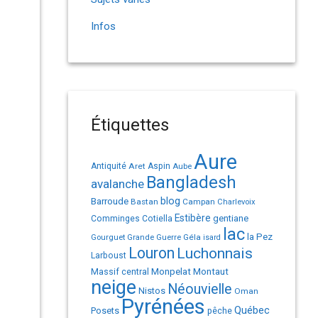
Infos
Étiquettes
Aure
Antiquité
Aret
Aspin
Aube
Bangladesh
avalanche
Barroude
blog
Bastan
Campan
Charlevoix
Estibère
gentiane
Comminges
Cotiella
lac
la Pez
Géla
Gourguet
Grande Guerre
isard
Louron
Luchonnais
Larboust
Monpelat
Montaut
Massif central
neige
Néouvielle
Nistos
Oman
Pyrénées
Québec
Posets
pêche