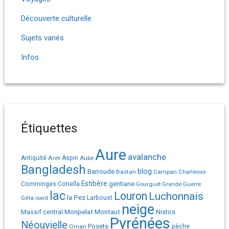
Découverte culturelle
Sujets variés
Infos
Étiquettes
Aure
avalanche
Antiquité
Aret
Aspin
Aube
Bangladesh
Barroude
blog
Bastan
Campan
Charlevoix
Estibère
gentiane
Comminges
Cotiella
Gourguet
Grande Guerre
lac
Louron
Luchonnais
la Pez
Géla
Larboust
isard
neige
Monpelat
Montaut
Massif central
Nistos
Pyrénées
Néouvielle
Posets
pêche
Oman