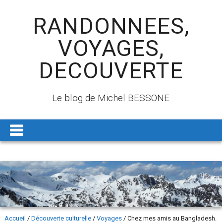
RANDONNEES,
VOYAGES,
DECOUVERTE
Le blog de Michel BESSONE
Accueil
/
Découverte culturelle
/
Voyages
/
Chez mes amis au Bangladesh.