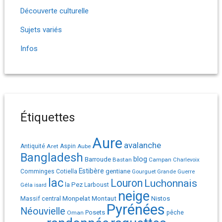
Découverte culturelle
Sujets variés
Infos
Étiquettes
Aure
avalanche
Antiquité
Aret
Aspin
Aube
Bangladesh
Barroude
blog
Bastan
Campan
Charlevoix
Estibère
gentiane
Comminges
Cotiella
Gourguet
Grande Guerre
lac
Louron
Luchonnais
la Pez
Géla
Larboust
isard
neige
Monpelat
Montaut
Massif central
Nistos
Pyrénées
Néouvielle
Posets
pêche
Oman