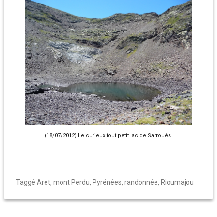
(18/07/2012) Le curieux tout petit lac de Sarrouès.
Taggé
Aret
,
mont Perdu
,
Pyrénées
,
randonnée
,
Rioumajou