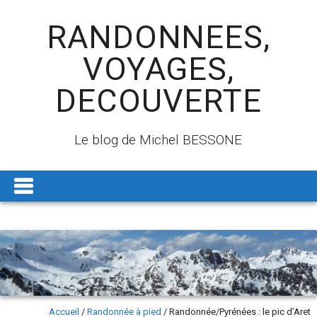
RANDONNEES,
VOYAGES,
DECOUVERTE
Le blog de Michel BESSONE
Accueil
/
Randonnée à pied
/
Randonnée/Pyrénées : le pic d’Aret