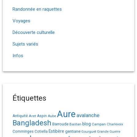
Randonnée en raquettes
Voyages
Découverte culturelle
Sujets variés
Infos
Étiquettes
Aure
avalanche
Antiquité
Aret
Aspin
Aube
Bangladesh
Barroude
blog
Bastan
Campan
Charlevoix
Estibère
gentiane
Comminges
Cotiella
Gourguet
Grande Guerre