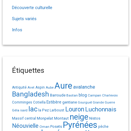
Découverte culturelle
Sujets variés
Infos
Étiquettes
Aure
avalanche
Antiquité
Aret
Aspin
Aube
Bangladesh
Barroude
blog
Bastan
Campan
Charlevoix
Estibère
gentiane
Comminges
Cotiella
Gourguet
Grande Guerre
lac
Louron
Luchonnais
la Pez
Géla
Larboust
isard
neige
Monpelat
Montaut
Massif central
Nistos
Pyrénées
Néouvielle
Posets
pêche
Oman