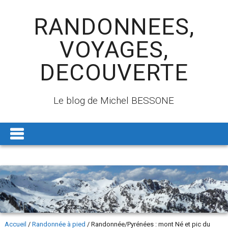
RANDONNEES,
VOYAGES,
DECOUVERTE
Le blog de Michel BESSONE
Accueil
/
Randonnée à pied
/
Randonnée/Pyrénées : mont Né et pic du