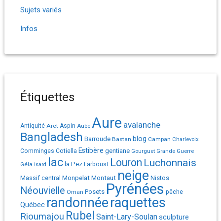
Sujets variés
Infos
Étiquettes
Aure
avalanche
Antiquité
Aret
Aspin
Aube
Bangladesh
Barroude
blog
Bastan
Campan
Charlevoix
Estibère
gentiane
Comminges
Cotiella
Gourguet
Grande Guerre
lac
Louron
Luchonnais
la Pez
Géla
Larboust
isard
neige
Monpelat
Montaut
Massif central
Nistos
Pyrénées
Néouvielle
Posets
pêche
Oman
randonnée
raquettes
Québec
Rubel
Rioumajou
Saint-Lary-Soulan
sculpture