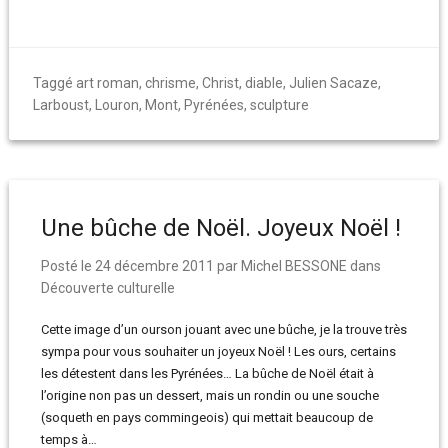
Taggé
art roman
,
chrisme
,
Christ
,
diable
,
Julien Sacaze
,
Larboust
,
Louron
,
Mont
,
Pyrénées
,
sculpture
Une bûche de Noël. Joyeux Noël !
Posté le
24 décembre 2011
par
Michel BESSONE
dans
Découverte culturelle
Cette image d’un ourson jouant avec une bûche, je la trouve très
sympa pour vous souhaiter un joyeux Noël ! Les ours, certains
les détestent dans les Pyrénées… La bûche de Noël était à
l’origine non pas un dessert, mais un rondin ou une souche
(soqueth en pays commingeois) qui mettait beaucoup de
temps à…