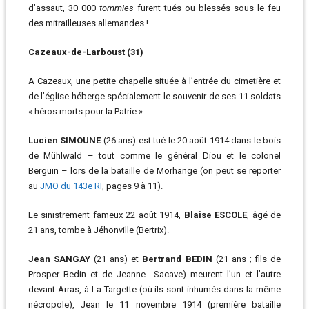
d’assaut, 30 000
tommies
furent tués ou blessés sous le feu
des mitrailleuses allemandes !
Cazeaux-de-Larboust (31)
A Cazeaux, une petite chapelle située à l’entrée du cimetière et
de l’église héberge spécialement le souvenir de ses 11 soldats
« héros morts pour la Patrie ».
Lucien SIMOUNE
(26 ans) est tué le 20 août 1914 dans le bois
de Mühlwald – tout comme le général Diou et le colonel
Berguin – lors de la bataille de Morhange (on peut se reporter
au
JMO du 143e RI
, pages 9 à 11).
Le sinistrement fameux 22 août 1914,
Blaise ESCOLE
, âgé de
21 ans, tombe à Jéhonville (Bertrix).
Jean SANGAY
(21 ans) et
Bertrand BEDIN
(21 ans ; fils de
Prosper Bedin et de Jeanne Sacave) meurent l’un et l’autre
devant Arras, à La Targette (où ils sont inhumés dans la même
nécropole), Jean le 11 novembre 1914 (première bataille