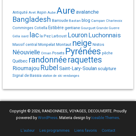
Aure
avalanche
Antiquité
Aret
Aspin
Aube
Bangladesh
Barroude
blog
Bastan
Campan
Charlevoix
Estibère
gentiane
Comminges
Cotiella
Gourguet
Grande Guerre
lac
Louron
Luchonnais
la Pez
Géla
Larboust
isard
neige
Monpelat
Montaut
Massif central
Nistos
Pyrénées
Néouvielle
Posets
pêche
Oman
randonnée
raquettes
Québec
Rubel
Rioumajou
Saint-Lary-Soulan
sculpture
Signal de Bassia
station de ski
vendanges
Copyright © 2026, RANDONNEES, VOYAGES, DECOUVERTE. Proudly
powered by
WordPress
. Materia design by
Iceable Themes
.
L’auteur
Les programmes
Liens favoris
Contact