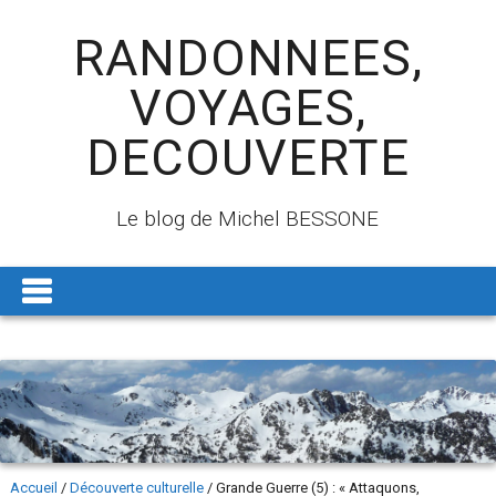
RANDONNEES,
VOYAGES,
DECOUVERTE
Le blog de Michel BESSONE
Accueil
/
Découverte culturelle
/
Grande Guerre (5) : « Attaquons,