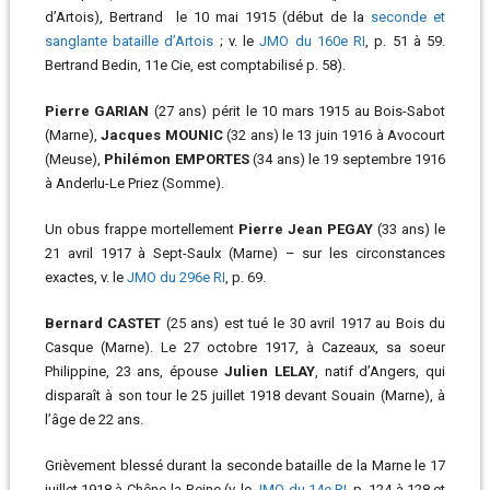
d’Artois), Bertrand le 10 mai 1915 (début de la
seconde et
sanglante bataille d’Artois
; v. le
JMO du 160e RI
, p. 51 à 59.
Bertrand Bedin, 11e Cie, est comptabilisé p. 58).
Pierre GARIAN
(27 ans) périt le 10 mars 1915 au Bois-Sabot
(Marne),
Jacques MOUNIC
(32 ans) le 13 juin 1916 à Avocourt
(Meuse),
Philémon EMPORTES
(34 ans) le 19 septembre 1916
à Anderlu-Le Priez (Somme).
Un obus frappe mortellement
Pierre Jean PEGAY
(33 ans) le
21 avril 1917 à Sept-Saulx (Marne) – sur les circonstances
exactes, v. le
JMO du 296e RI
, p. 69.
Bernard CASTET
(25 ans) est tué le 30 avril 1917 au Bois du
Casque (Marne). Le 27 octobre 1917, à Cazeaux, sa soeur
Philippine, 23 ans, épouse
Julien LELAY
, natif d’Angers, qui
disparaît à son tour le 25 juillet 1918 devant Souain (Marne), à
l’âge de 22 ans.
Grièvement blessé durant la seconde bataille de la Marne le 17
juillet 1918 à Chêne-la-Reine (v. le
JMO du 14e RI
, p. 124 à 128 et