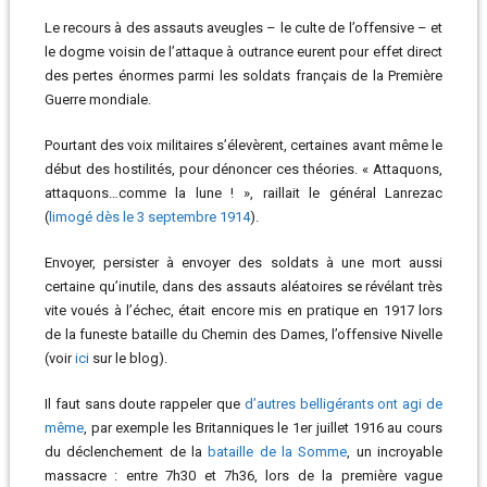
Le recours à des assauts aveugles – le culte de l’offensive – et
le dogme voisin de l’attaque à outrance eurent pour effet direct
des pertes énormes parmi les soldats français de la Première
Guerre mondiale.
Pourtant des voix militaires s’élevèrent, certaines avant même le
début des hostilités, pour dénoncer ces théories. « Attaquons,
attaquons…comme la lune ! », raillait le général Lanrezac
(
limogé dès le 3 septembre 1914
).
Envoyer, persister à envoyer des soldats à une mort aussi
certaine qu’inutile, dans des assauts aléatoires se révélant très
vite voués à l’échec, était encore mis en pratique en 1917 lors
de la funeste bataille du Chemin des Dames, l’offensive Nivelle
(voir
ici
sur le blog).
Il faut sans doute rappeler que
d’autres belligérants ont agi de
même
, par exemple les Britanniques le 1er juillet 1916 au cours
du déclenchement de la
bataille de la Somme
, un incroyable
massacre : entre 7h30 et 7h36, lors de la première vague