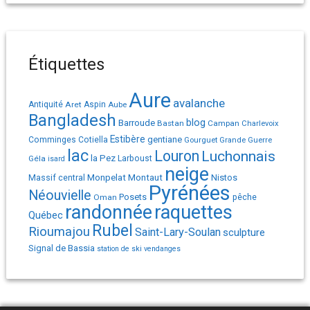
Étiquettes
Aure
avalanche
Antiquité
Aret
Aspin
Aube
Bangladesh
Barroude
blog
Bastan
Campan
Charlevoix
Estibère
gentiane
Comminges
Cotiella
Gourguet
Grande Guerre
lac
Louron
Luchonnais
la Pez
Géla
Larboust
isard
neige
Monpelat
Montaut
Massif central
Nistos
Pyrénées
Néouvielle
Posets
pêche
Oman
randonnée
raquettes
Québec
Rubel
Rioumajou
Saint-Lary-Soulan
sculpture
Signal de Bassia
station de ski
vendanges