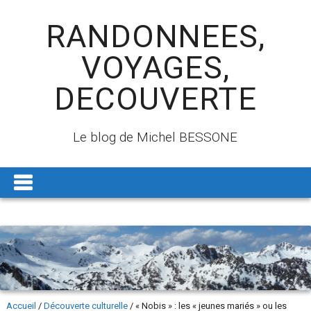
RANDONNEES,
VOYAGES,
DECOUVERTE
Le blog de Michel BESSONE
Accueil
/
Découverte culturelle
/
« Nobis » : les « jeunes mariés » ou les