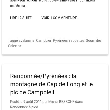
avec Régis, et nous avons trouvé vraiment très importante la
coulée qui…
LIRE LA SUITE
VOIR 1 COMMENTAIRE
Taggé
avalanche
,
Campbieil
,
Pyrénées
,
raquettes
,
Soum des
Salettes
Randonnée/Pyrénées : la
montagne de Cap de Long et le
pic de Campbieil
Posté le
9 août 2011
par
Michel BESSONE
dans
Randonnée à pied