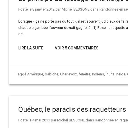
Posté le
8 janvier 2012
par
Michel BESSONE
dans
Randonnée en ra
Lorsque « ça ne porte pas du tout », il est souvent judicieux de fair
chaque enjambée, l’ouvreur devrait gagner à : 1) Poser la raquette 
de…
LIRE LA SUITE
VOIR 5 COMMENTAIRES
Taggé
Amérique
,
babiche
,
Charlevoix
,
fenêtre
,
Indiens
,
Inuits
,
neige
,
Québec, le paradis des raquetteurs 
Posté le
4 mai 2011
par
Michel BESSONE
dans
Randonnée en raque