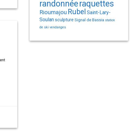
randonnée
raquettes
Rubel
Rioumajou
Saint-Lary-
Soulan
sculpture
Signal de Bassia
station
de ski
vendanges
ent