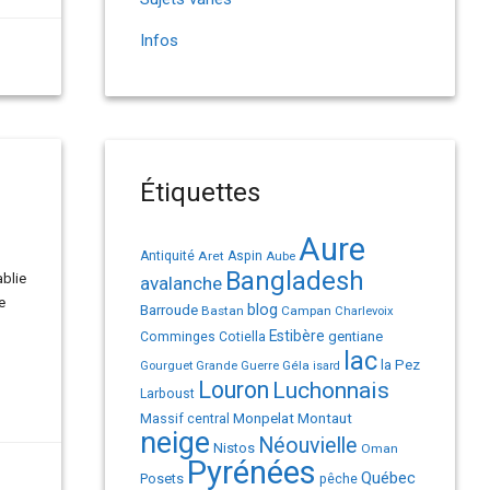
Infos
Étiquettes
Aure
Antiquité
Aret
Aspin
Aube
Bangladesh
ablie
avalanche
e
Barroude
blog
Bastan
Campan
Charlevoix
Estibère
gentiane
Comminges
Cotiella
lac
la Pez
Géla
Gourguet
Grande Guerre
isard
Louron
Luchonnais
Larboust
Monpelat
Montaut
Massif central
neige
Néouvielle
Nistos
Oman
Pyrénées
Québec
Posets
pêche