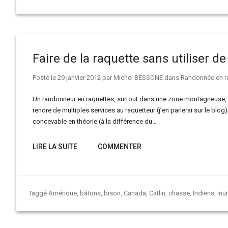
Faire de la raquette sans utiliser de
Posté le
29 janvier 2012
par
Michel BESSONE
dans
Randonnée en r
Un randonneur en raquettes, surtout dans une zone montagneuse, a 
rendre de multiples services au raquetteur (j’en parlerai sur le blog)
concevable en théorie (à la différence du…
LIRE LA SUITE
COMMENTER
Taggé
Amérique
,
bâtons
,
bison
,
Canada
,
Catlin
,
chasse
,
Indiens
,
Inui