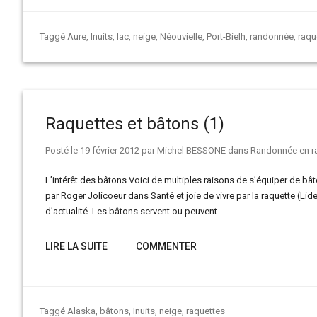
Taggé
Aure
,
Inuits
,
lac
,
neige
,
Néouvielle
,
Port-Bielh
,
randonnée
,
raqu
Raquettes et bâtons (1)
Posté le
19 février 2012
par
Michel BESSONE
dans
Randonnée en r
L’intérêt des bâtons Voici de multiples raisons de s’équiper de bât
par Roger Jolicoeur dans Santé et joie de vivre par la raquette (Lide
d’actualité. Les bâtons servent ou peuvent…
LIRE LA SUITE
COMMENTER
Taggé
Alaska
,
bâtons
,
Inuits
,
neige
,
raquettes