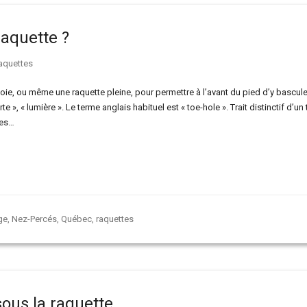
raquette ?
aquettes
voie, ou même une raquette pleine, pour permettre à l’avant du pied d’y bascule
te », « lumière ». Le terme anglais habituel est « toe-hole ». Trait distinctif d’un 
nes…
ge
,
Nez-Percés
,
Québec
,
raquettes
sous la raquette