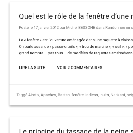
Quel est le rôle de la fenêtre d’une 
Posté le
17 janvier 2012
par
Michel BESSONE
dans
Randonnée en r
La « fenêtre » est l’ouverture aménagée dans une raquette à claire-
On parle aussi de « passe-orteils », « trou de marche », « oeil », « por
grand nombre – pas tous – de modèles de raquettes amérindien
LIRE LA SUITE
VOIR 2 COMMENTAIRES
Taggé
Airoto
,
Apaches
,
Bastan
,
fenêtre
,
Indiens
,
Inuits
,
Naskapi
,
nei
Le principe du tassage de la neige 